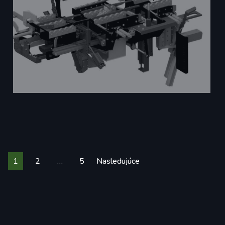
Navigácia
1
2
…
5
Nasledujúce
v
článkoch