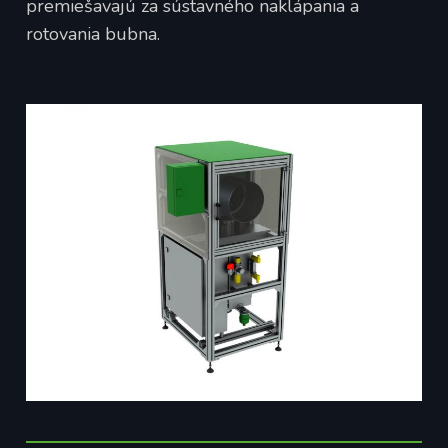
premiešavajú za sústavného naklápania a
rotovania bubna.