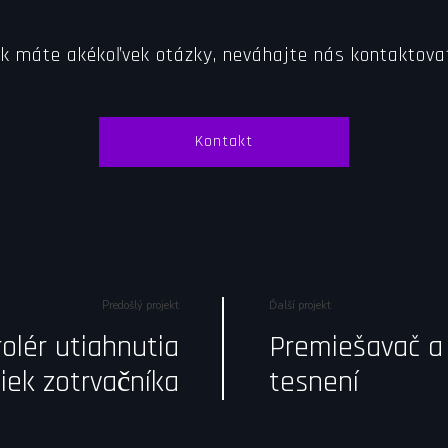
k máte akékoľvek otázky, neváhajte nás kontaktova
Kontakt
Predošlý projekt
Ďalší projekt
olér utiahnutia
Premiešavač a 
iek zotrvačníka
tesnení