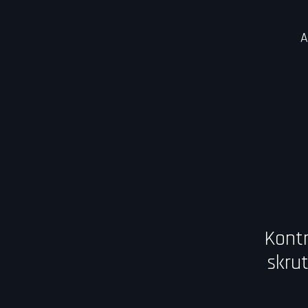
A
Kontr
skrut