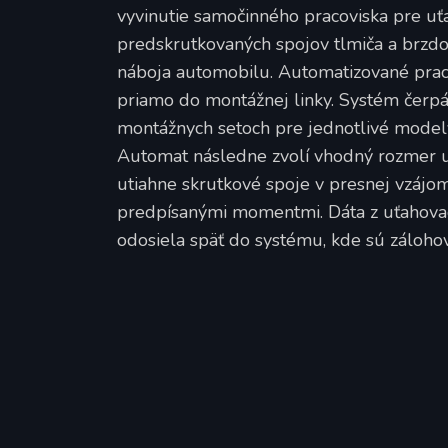
vyvinutie samočinného pracoviska pre uť
predskrutkovaných spojov tlmiča a brz
náboja automobilu. Automatizované prac
priamo do montážnej linky. Systém čerpá
montážnych setoch pre jednotlivé mode
Automat následne zvolí vhodný rozmer u
utiahne skrutkové spoje v presnej vzájo
predpísanými momentmi. Dáta z uťahovac
odosiela späť do systému, kde sú záloho