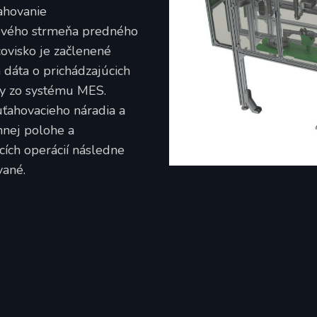
ahovanie
dového strmeňa predného
ovisko je začlenené
 dáta o prichádzajúcich
ly zo systému MES.
ťahovacieho náradia a
mnej polohe a
ích operácií následne
vané.