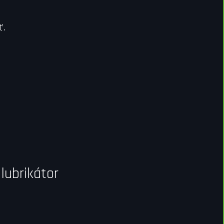
ť.
lubrikátor