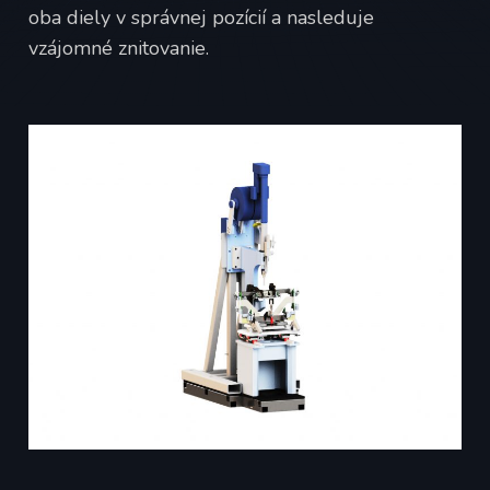
oba diely v správnej pozícií a nasleduje
vzájomné znitovanie.