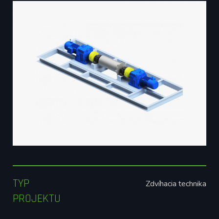
TYP
Zdvíhacia technika
PROJEKTU