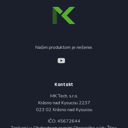
Našim produktom je riešenie.
Kontakt
MK Tech, s.r.o.
Krásno nad Kysucou 2237
023 02 Krásno nad Kysucou
IČO: 45672644
Zapísaný v: Obchodnom registri Okresného súdu Žilina,