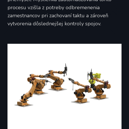
procesu vzišla z potreby odbremenenia
zamestnancov pri zachovaní taktu a zároveň
vytvorenia dôslednejšej kontroly spojov.