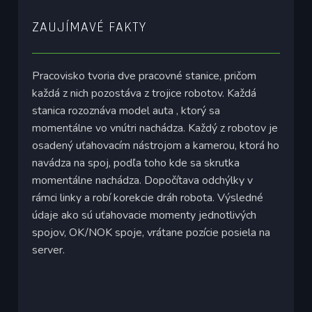
ZAUJÍMAVÉ FAKTY
Pracovisko tvoria dve pracovné stanice, pričom
každá z nich pozostáva z trojice robotov. Každá
stanica rozoznáva model auta , ktorý sa
momentálne vo vnútri nachádza. Každý z robotov je
osadený uťahovacím nástrojom a kamerou, ktorá ho
navádza na spoj, podľa toho kde sa skrutka
momentálne nachádza. Dopočítava odchýlky v
rámci linky a robí korekcie dráh robota. Výsledné
údaje ako sú uťahovacie momenty jednotlivých
spojov, OK/NOK spoje, vrátane pozície posiela na
server.