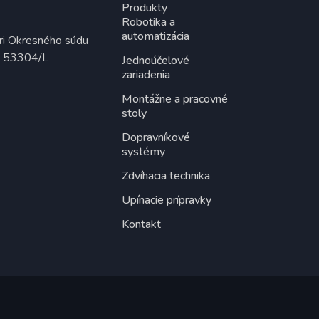
Produkty
Robotika a
automatizácia
ri Okresného súdu
lo: 53304/L
Jednoúčelové
zariadenia
Montážne a pracovné
stoly
Dopravníkové
systémy
Zdvíhacia technika
Upínacie prípravky
Kontakt
Created by
inoby