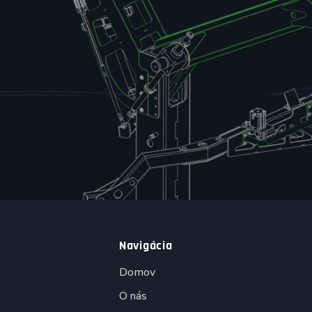
Navigácia
Domov
O nás