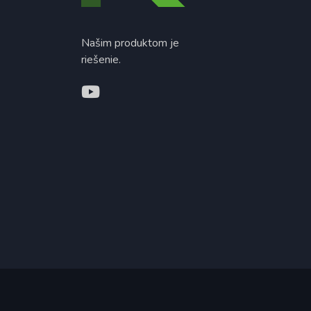
Našim produktom je
riešenie.
Copyright © mk-tech s.r.o.